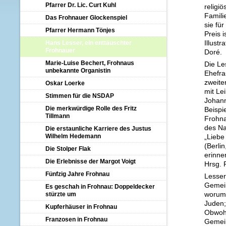
Pfarrer Dr. Lic. Curt Kuhl
religi
Famili
Das Frohnauer Glockenspiel
sie fü
Pfarrer Hermann Tönjes
Preis 
Illust
Hans Lesser, ein enttäuschter
Frohnauer
Doré.
Marie-Luise Bechert, Frohnaus
Die Le
unbekannte Organistin
Ehefra
zweite
Oskar Loerke
mit Le
Stimmen für die NSDAP
Johann
Die merkwürdige Rolle des Fritz
Beispi
Tillmann
Frohna
des Na
Die erstaunliche Karriere des Justus
Wilhelm Hedemann
„Liebe
(Berli
Die Stolper Flak
erinne
Die Erlebnisse der Margot Voigt
Hrsg. 
Fünfzig Jahre Frohnau
Lesser
Gemein
Es geschah in Frohnau: Doppeldecker
worum 
stürzte um
Juden;
Kupferhäuser in Frohnau
Obwohl
Franzosen in Frohnau
Gemein