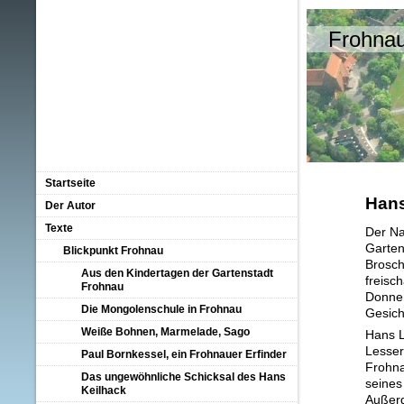
Frohnau
Startseite
Hans
Der Autor
Texte
Der Na
Garten
Blickpunkt Frohnau
Brosch
Aus den Kindertagen der Gartenstadt
freisc
Frohnau
Donner
Die Mongolenschule in Frohnau
Gesich
Weiße Bohnen, Marmelade, Sago
Hans L
Lesser
Paul Bornkessel, ein Frohnauer Erfinder
Frohna
Das ungewöhnliche Schicksal des Hans
seines
Keilhack
Außerd