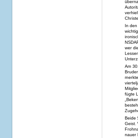
überna
Autori
verhie
Christ
In den
wichti
ironis
NSDAP 
wer di
Lesser
Unterze
Am 30.
Bruder
merkte
vierte
Mitgli
fügte 
„Beken
besteh
Zugehö­
Beide 
Geist.
Frohna
nauer 