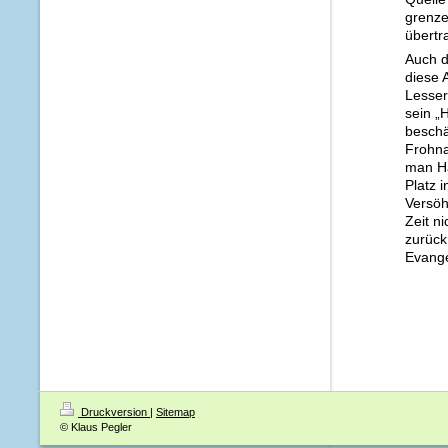
grenze
übertr
Auch d
diese 
Lesser
sein „
beschä
Frohna
man Ha
Platz 
Versöh
Zeit n
zurück
Evang
Druckversion
|
Sitemap
© Klaus Pegler