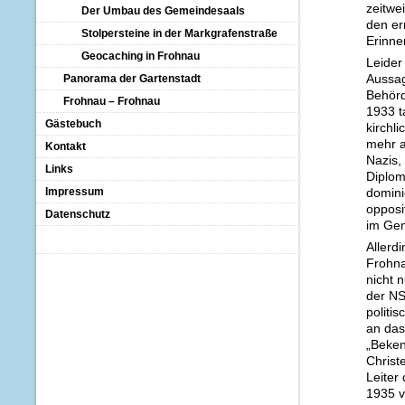
zeitwe
Der Umbau des Gemeindesaals
den er
Stolpersteine in der Markgrafenstraße
Erinne
Geocaching in Frohnau
Leider
Aussag
Panorama der Gartenstadt
Behörd
Frohnau – Frohnau
1933 t
Gästebuch
kirchl
mehr a
Kontakt
Nazis,
Links
Diplom
Impressum
domi­n
opposi
Datenschutz
im Gem
Allerd
Frohna
nicht 
der NS
politi
an das
„Beken
Christ
Leiter
1935 v