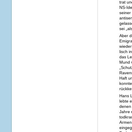
trat u
NS-Ideo
seiner
antise
gelas­
sei „a
Aber d
Emigra
wieder
lisch 
das Le
Mund v
„Schut
Ravens
Haft u
konnte
rückke
Hans L
lebte 
denen 
Jahre 
todkra
Ar­men
eingeg