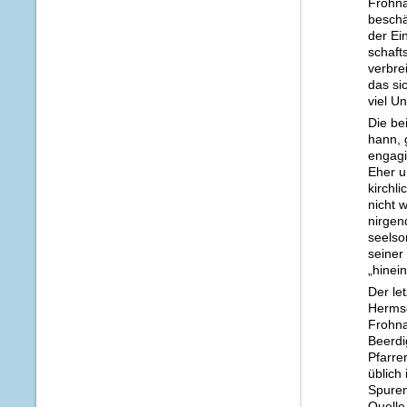
Frohnau
beschä
der Ei
schaft
verbre
das si
viel U
Die be
hann, 
engagi
Eher u
kirchl
nicht 
nirgen
seelso
seiner
„hinei
Der le
Hermsd
Frohna
Beerdi
Pfarre
üblich 
Spuren
Quelle